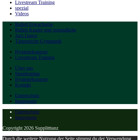
Livestream Training
spezial
Videos
Ballett Erwachsene
Ballett Kinder und Jugendliche
Jazz Dance
Tänzerische Gymnastik
Hygienekonzept
Livestream Training
Über uns
Stundenplan
Hygienekonzept
Kontakt
Datenschutz
Impressum
Datenschutz
Impressum
Copyright 2026 Supplitttanz
Durch die weitere Nutzung der Seite stimmst du der Verwendung