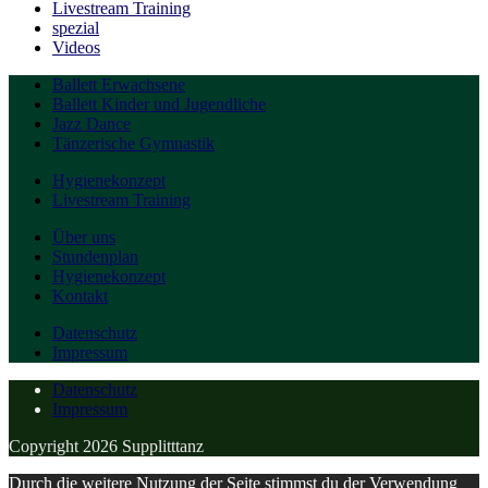
Livestream Training
spezial
Videos
Ballett Erwachsene
Ballett Kinder und Jugendliche
Jazz Dance
Tänzerische Gymnastik
Hygienekonzept
Livestream Training
Über uns
Stundenplan
Hygienekonzept
Kontakt
Datenschutz
Impressum
Datenschutz
Impressum
Copyright 2026 Supplitttanz
Durch die weitere Nutzung der Seite stimmst du der Verwendung