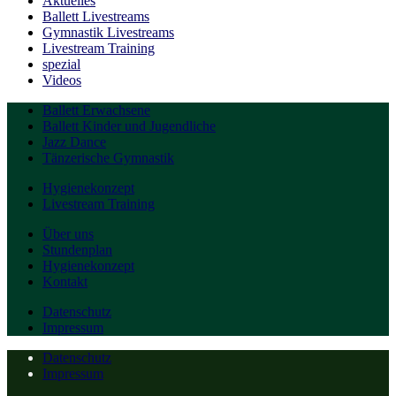
Aktuelles
Ballett Livestreams
Gymnastik Livestreams
Livestream Training
spezial
Videos
Ballett Erwachsene
Ballett Kinder und Jugendliche
Jazz Dance
Tänzerische Gymnastik
Hygienekonzept
Livestream Training
Über uns
Stundenplan
Hygienekonzept
Kontakt
Datenschutz
Impressum
Datenschutz
Impressum